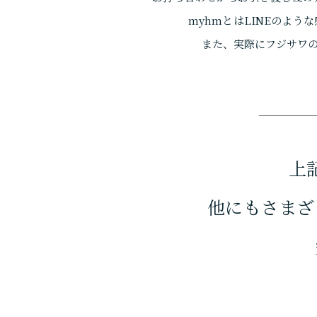
myhmとはLINEのよう
また、実際にフジサワ
HOUSE
家づくり
上
コンセプト
他にもさまざ
住宅性能
ZEH
住宅品質
住宅完成保証制度