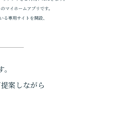
料のマイホームアプリです。
いる専用サイトを開設、
WORKS
実例・サポート
す。
施工事例
ご提案しながら
お客様の声
。
よくあるご質問