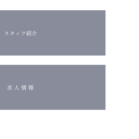
スタッフ紹介
求 人 情 報