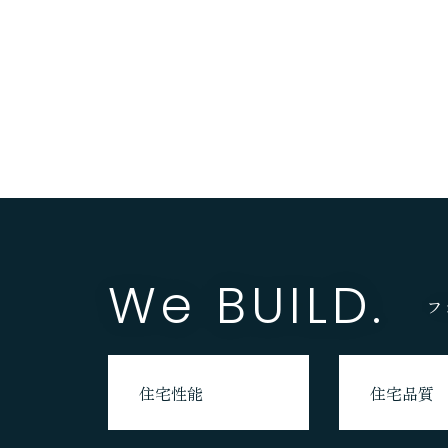
最長60年長期保証
家づくりの流れ
資金計画
実績報告
FOR YOU
We BUILD.
ご検討中の方へ
フ
イベント情報
住宅性能
住宅品質
オンライン見積
資料請求