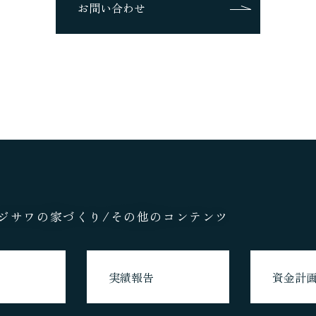
お問い合わせ
モデルハウス
不動産情報
COMPANY
会社情報
ジサワの家づくり/
その他のコンテンツ
会社概要
実績報告
資金計
スタッフ紹介
SDGsへの取組