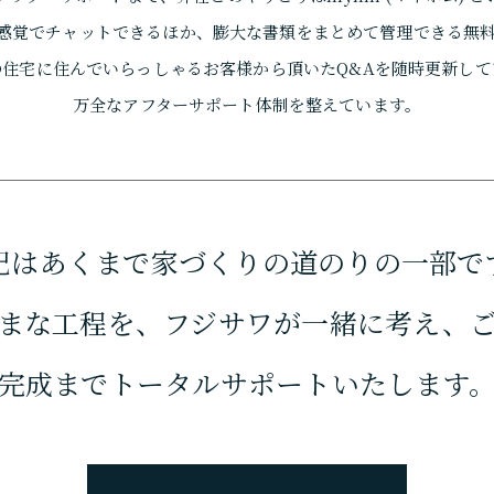
な感覚で
チャットできるほか、膨大な書類をまとめて管理できる無
の住宅に
住んでいらっしゃるお客様から頂いたQ&Aを
随時更新して
万全なアフターサポート体制を整えています。
PRODUCTS
商品・プラン
記はあくまで家づくりの
道のりの一部で
自由設計
まな工程を、
フジサワが一緒に考え、
シリーズ住宅
完成までトータルサポート
いたします
リノベーション
リノベーションメニュー
コンテナハウス