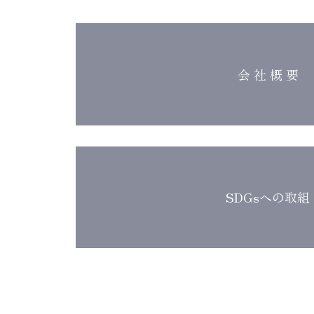
会 社 概 要
SDGsへの取組