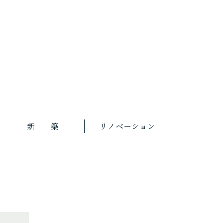
新 築
リノベーション