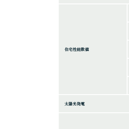
HOUSE
家づくり
コンセプト
住宅性能
住宅性能数値
ZEH
住宅品質
住宅完成保証制度
最長60年長期保証
太陽光発電
家づくりの流れ
資金計画