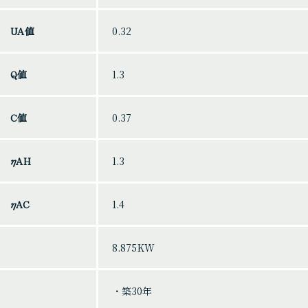
PRODUCTS
UA値
0.32
商品・プラン
Q値
1.3
自由設計
シリーズ住宅
C値
0.37
リノベーション
ηAH
1.3
リノベーションメニュー
コンテナハウス
ηAC
1.4
モデルハウス
8.875KW
不動産情報
・築30年