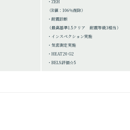
・ZEH
（R値：106％削除）
・耐震診断
（最高基準1.5クリア 耐震等級3相当）
COMPANY
・インスペクション実施
・気密測定実施
会社情報
・HEAT20 G2
・BELS評価☆5
会社概要
スタッフ紹介
SDGsへの取組
求人情報