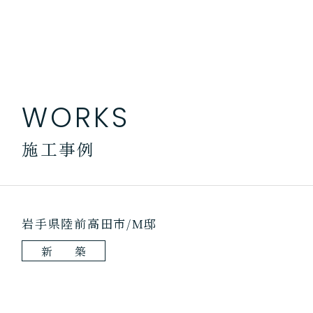
WORKS
施工事例
HOUSE
岩手県陸前高田市/M邸
家づくり
新 築
コンセプト
住宅性能