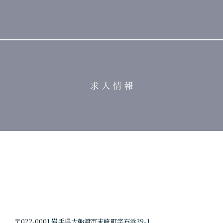
求 人 情 報
〒022-0001 岩手県大船渡市末崎町字石浜39-1